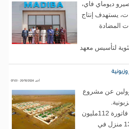
صيرو ديوماي فاي،
ات، يستهدف إنتاج
حات المضادة
مئوية لتأسيس معهد
زبونية
أحد, 20/10/2024 - 07:03
ؤولين عن مشروع
بونية.
وتساء عن من يمكنه أن يتصور دفع فاتورة 112مليون
قديمة لشركة تشرف على إنجاز 133 منزل في