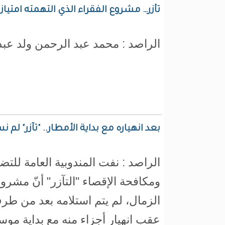
تأزر… مشروع الفقراء الذي التهمته امتيازا
الراصد : محمد عبد الرحمن ولد عبد ا
بعد انهياره مع بداية الأمطار.. "تآزر" ل
الراصد : نفت المندوبية العامة للت
ومكافحة الإقصاء "التآزر" أنّ مش
الزمال، لم يتم استلامه بعد من طرف
عقب انهيار أجزاء منه مع بداية موسم