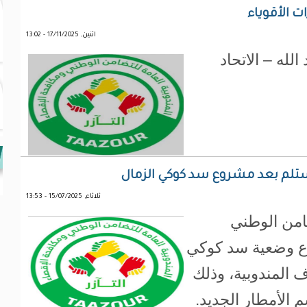
ت الأقوياء
اثنين, 17/11/2025 - 13:02
لله – الاتحاد
م نستلم بعد مشروع سد كوكي الزمال
ثلاثاء, 15/07/2025 - 13:53
ضامن الوطني
روع وضعية سد كوكي
 المندوبية، وذلك
 الأمطار الجديد.