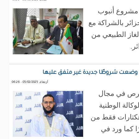
 مشروع أنبوب
جزائر بالشراكة مع
لغاز الطبيعي من
ئر.
 وضعت شروطًا جديدة غير متفق عليها
أربعاء, 05/02/2025 - 06:26
رص في مجال
وكالة الوطنية
كتارات فقط من
ية، بدلًا من 11 هكتارًا كما ورد في