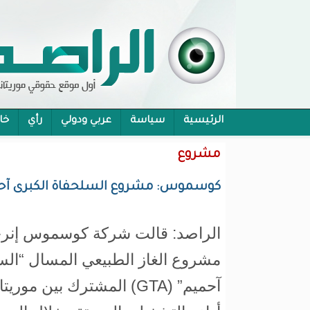
الرئيسية
سياسة
عربي ودولي
رأي
خا
محام:قانون حماية الرموز تفوح منه رائحة الاحكام
مشروع
كوسموس: مشروع السلحفاة الكبرى آحميم يواصل الإنتاج و9 ش
الراصد: قالت شركة كوسموس إنرجي
مشروع الغاز الطبيعي المسال “الس
آحميم” (GTA) المشترك بين م