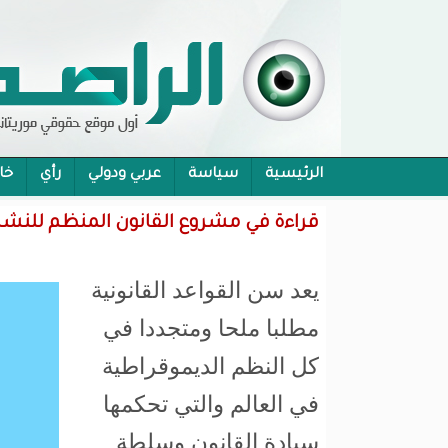
الرئيسية
سياسة
عربي ودولي
رأي
خا
محام:قانون حماية الرموز تفوح منه رائحة الاحكام
قراءة في مشروع القانون المنظم للنشا
يعد سن القواعد القانونية
مطلبا ملحا ومتجددا في
كل النظم الديموقراطية
في العالم والتي تحكمها
سيادة القانون وسلطة