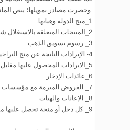
وحصرت مصادر تمويلها؛ بنص المادة 42 من نفس القانون 
1_منح الدولة وهباتها.
2_المنتجات المتعلقة بالاستغلال شبه الصناعي المنصوص عليه في هذا القانون
3_ رسوم تسويق الذهب
4- الإيرادات الناتجة عن منح التراخيص والاعتمادات
5_الايرادات المحصول عليها مقابل خدمات أو منتوجات أو أعمال تقدمها.
6_عائدات الإدخار
7_ القروض المبرمة مع مؤسسات عمومية أوخصوصية
8_ الإعانات والهبات
9_ كل دخل أو منحة تحصل عليها من أي جهة.