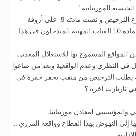
نسبة الموريتانية".
كما تعرض الفصل الثاني إلى موضوع الترخيص و نصت مادته 9 على أروقة
ومواقع الاستغلال في حين حددت المادة 10 الفئات المهنية المتدخلون في هذا
 المواقع المسموح بها للاستغلال المعدني
ل في النظري وعدم الواقعية وبعد من صاغوا
 يطلب الترخيص من منقب يحفر حفرة في
في تازيازت آخره!؟
وني والمؤسسي لمعادن موريتانيا.
ا إلى النهوض بهذا القطاع وواقعه المزري...
إدارية.