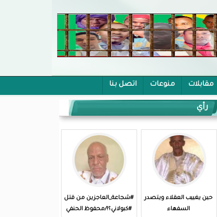
مقابلات
منوعات
اتصل بنا
رأي
حين يغييب العقلاء ويتصدر
#شجاعة_العاجزين من قتل
السفهاء
#كبولاني؟!/محفوظ الحنفي