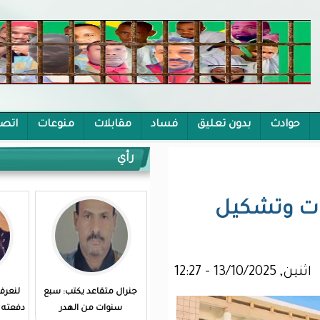
يق
فساد
مقابلات
منوعات
اتصل بنا
رأي
جنرال متقاعد يكتب: سبع
لنعرف الثمن الباهظ الذي
سنوات من الهدر
دفعته رواندا و لنبتهل لله ان