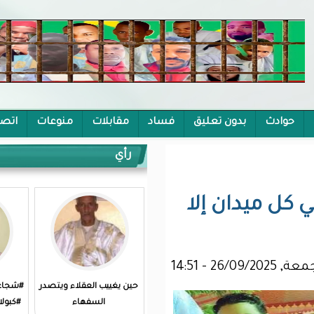
يق
فساد
مقابلات
منوعات
اتصل بنا
رأي
لا
حين يغييب العقلاء ويتصدر
#شجاعة_العاجزين من قتل
السفهاء
#كبولاني؟!/محفوظ الحنفي