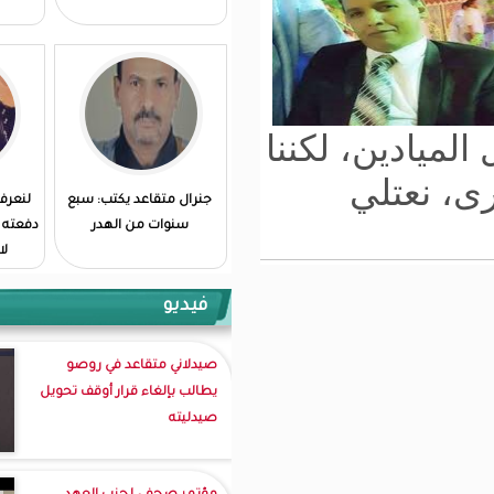
ننا
جنرال متقاعد يكتب: سبع
لنعرف الثمن الباهظ الذي
سنوات من الهدر
دفعته رواندا و لنبتهل لله ان
لا نضطر لدفعه...
فيديو
صيدلاني متقاعد في روصو
يطالب بإلغاء قرار أوقف تحويل
صيدليته