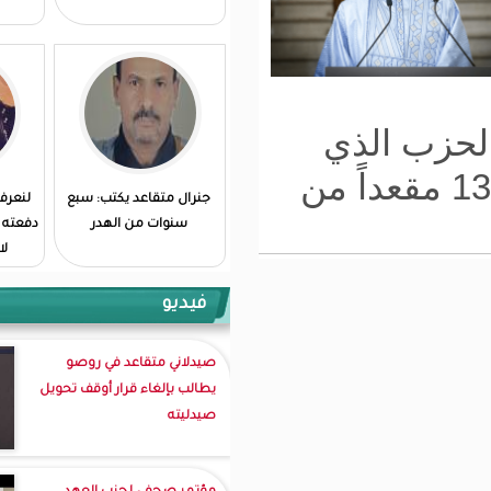
قعداً من
جنرال متقاعد يكتب: سبع
لنعرف الثمن الباهظ الذي
سنوات من الهدر
دفعته رواندا و لنبتهل لله ان
لا نضطر لدفعه...
فيديو
صيدلاني متقاعد في روصو
يطالب بإلغاء قرار أوقف تحويل
صيدليته