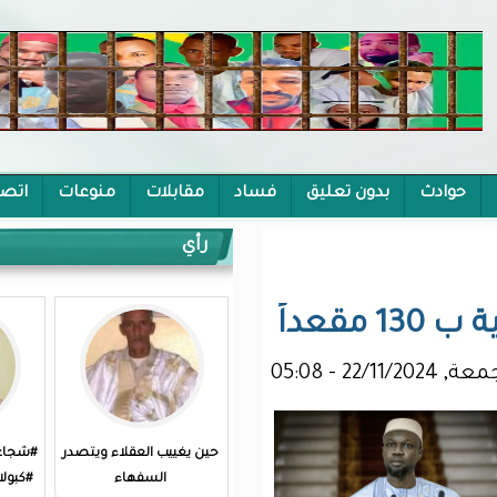
يق
فساد
مقابلات
منوعات
اتصل بنا
رأي
حين يغييب العقلاء ويتصدر
#شجاعة_العاجزين من قتل
السفهاء
#كبولاني؟!/محفوظ الحنفي