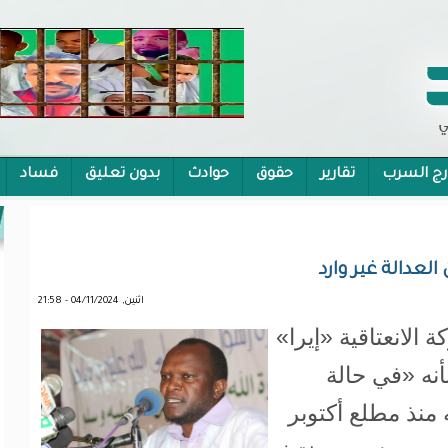
رج السرب
تقارير
حقوق
حوادث
بدون تعليق
فساد
 الشمولية
عدالة غير وارد
اثنين, 04/11/2024 - 21:58
الانعتاقية «إيرا»
نه «في حالة
نذ مطلع أكتوبر