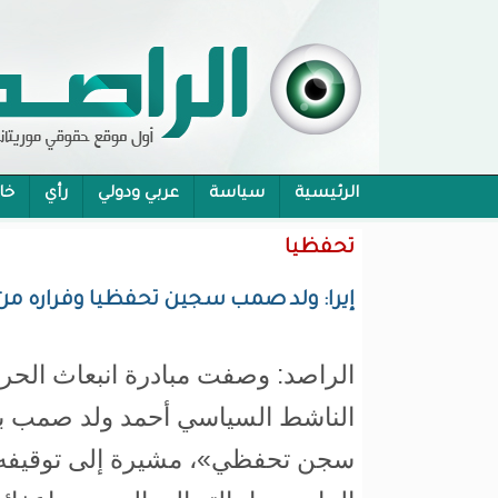
الرئيسية
سياسة
عربي ودولي
رأي
خا
محام:قانون حماية الرموز تفوح منه رائحة الاحكام
تحفظيا
إيرا: ولد صمب سجين تحفظيا وفراره من ال
الراصد: وصفت مبادرة انبعاث الحركة 
الناشط السياسي أحمد ولد صمب بأ
سجن تحفظي»، مشيرة إلى توقيفه م