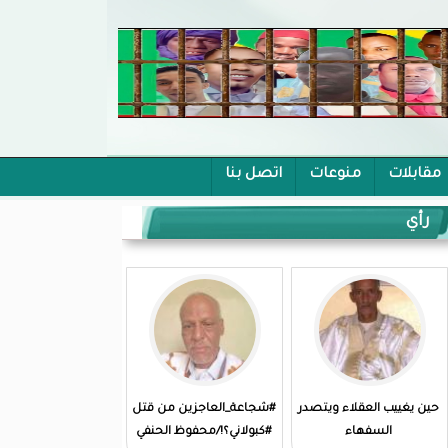
مقابلات
منوعات
اتصل بنا
رأي
حين يغييب العقلاء ويتصدر
#شجاعة_العاجزين من قتل
السفهاء
#كبولاني؟!/محفوظ الحنفي