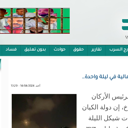
رج السرب
تقارير
حقوق
حوادث
بدون تعليق
فساد
 الشمولية
الية في ليلة واحدة…
أحد, 14/04/2024 - 13:29
رئيس الأركان
خ، إن دولة الكيان
ئيل خسرت 5 مليارات شيكل الليلة