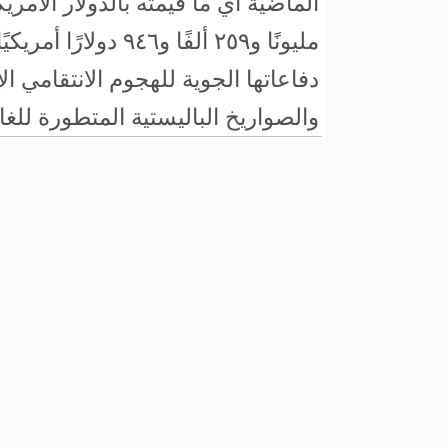
مليونًا و٢٥٩ ألفًا و٩٤٦ دو
دفاعاتها الجوية للهجوم الانتقامي 
والصواريخ الباليستية المتطورة للغاي