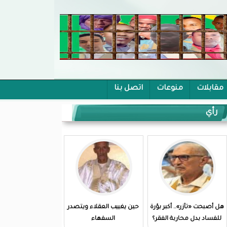
مقابلات
منوعات
اتصل بنا
رأي
هل أصبحت «تآزر».. أكبر بؤرة
حين يغييب العقلاء ويتصدر
للفساد بدل محاربة الفقر؟
السفهاء