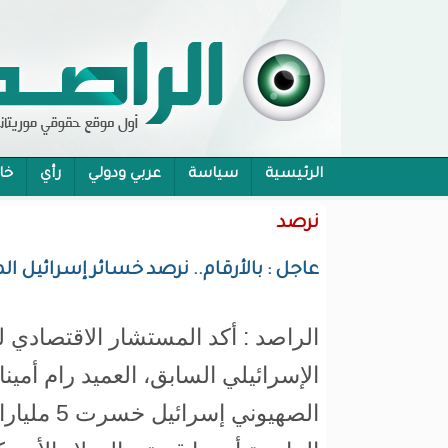
الرئيسية
سياسة
عربي ودولي
رأي
خا
محام:قانون حماية الرموز تفوح منه رائحة الاحكام
نرصد
عاجل : بالأرقام.. نرصد خسائر إسرائيل الم
الراصد : أكد المستشار الاقتصادي ل
الإسرائيلي السابق، العميد رام أمينا
الصهيوني إسرا