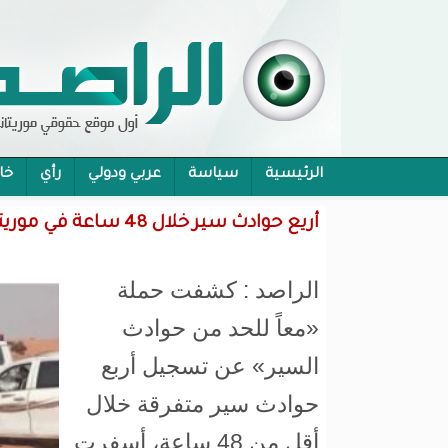
الرئيسية
سياسة
عربي ودولي
رأي
خا
محام:قانون حماية الرموز تفوح منه رائحة الاحكام
أريع حوادث سير خلال 48 ساعة في موريتانيا
الراصد : كشفت حملة
«معاً للحد من حوادث
السير» عن تسجيل أربع
حوادث سير متفرقة خلال
أقل من 48 ساعة، أسفرت