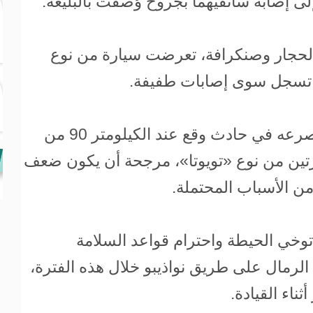
ى إصابة سائقيهما بجروح وُصفت بالبليغة.
لحجار وصنكرافة، تعرضت سيارة من نوع
 تسجل سوى إصابات طفيفة.
وأضافت أيضاً أن رجلاً مسناً لقي مصرعه في حادث وقع عند الكيلومتر 90 من
يارتين من نوع «تويوتا»، مرجحة أن يكون ضعف
ن الأسباب المحتملة.
وخي الحيطة واحترام قواعد السلامة
لرمال على طريق نواذيبو خلال هذه الفترة،
اء القيادة.