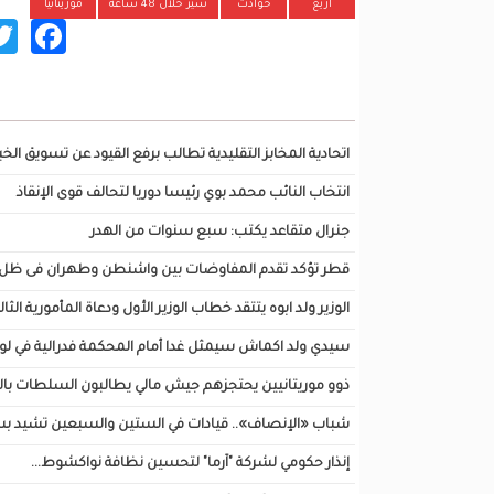
أريع
حوادث
سير خلال 48 ساعة
موريتانيا
ok
تصفح أيضا...
اتحادية المخابز التقليدية تطالب برفع القيود عن تسويق الخبز
انتخاب النائب محمد بوي رئيسا دوريا لتحالف قوى الإنقاذ
جنرال متقاعد يكتب: سبع سنوات من الهدر
قطر تؤكد تقدم المفاوضات بين واشنطن وطهران فى ظل نف
الوزير ولد ابوه يتتقد خطاب الوزير الأول ودعاة المأمورية الثال
سيدي ولد اكماش سيمثل غدا أمام المحكمة فدرالية في لو
ذوو موريتانيين يحتجزهم جيش مالي يطالبون السلطات با
شباب «الإنصاف».. قيادات في الستين والسبعين تشيد بس
إنذار حكومي لشركة "آرما" لتحسين نظافة نواكشوط...