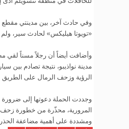
للحافلات في منطقة تنسويلم أدى إل
وفي حادث آخر، بين مدينتي مقطع 
«تويوتا هيليكس» لحادث سير، ولم
مدينة نواذيبو، نتيجة تصادم بين س
الرؤية وزحف الرمال على الطريق م
وجددت الحملة دعوتها إلى ضرورة ت
المرورية، محذّرة من خطورة زحف ا
ومشددة على أهمية مضاعفة الحذر أثن