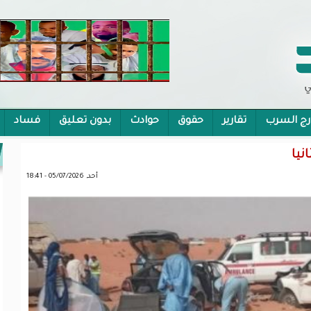
رج السرب
تقارير
حقوق
حوادث
بدون تعليق
فساد
 الشمولية
أحد, 05/07/2026 - 18:41