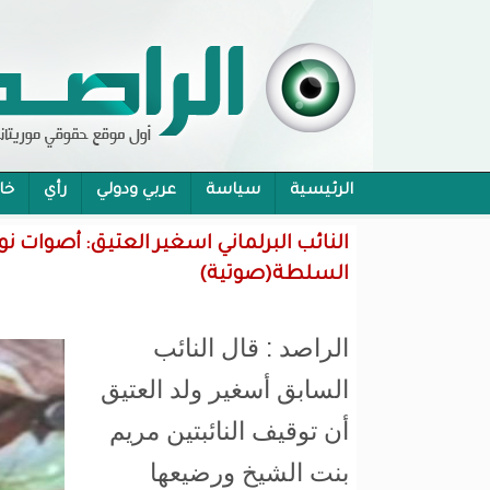
الرئيسية
سياسة
عربي ودولي
رأي
خا
محام:قانون حماية الرموز تفوح منه رائحة الاحكام
النائب البرلماني اسغير العتيق: أصوات
السلطة(صوتية)
الراصد : قال النائب
السابق أسغير ولد العتيق
أن توقيف النائبتين مريم
بنت الشيخ ورضيعها