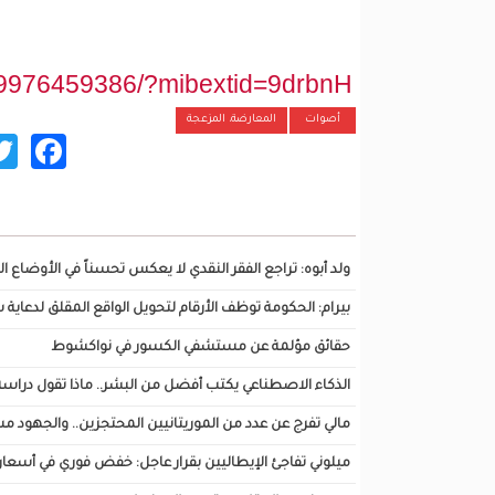
49976459386/?mibextid=9drbnH
أصوات
المعارضة، المزعجة
ok
تصفح أيضا...
ولد أبوه: تراجع الفقر النقدي لا يعكس تحسناً في الأوضاع 
بيرام: الحكومة توظف الأرقام لتحويل الواقع المقلق لدعاية
حقائق مؤلمة عن مستشفي الكسور في نواكشوط
الذكاء الاصطناعي يكتب أفضل من البشر.. ماذا تقول دراسة اختبرت 82
مالي تفرج عن عدد من الموريتانيين المحتجزين.. والجهود م
ميلوني تفاجئ الإيطاليين بقرار عاجل: خفض فوري في أسعار ا