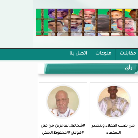
مقابلات
منوعات
اتصل بنا
رأي
حين يغييب العقلاء ويتصدر
#شجاعة_العاجزين من قتل
السفهاء
#كبولاني؟!/محفوظ الحنفي