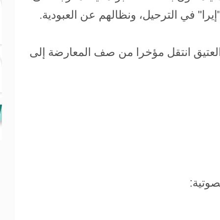
يرا" في الترحيل، ونظالهم عن العبودية.
العتيق انتقل مؤخرا من صف المعارضة إلى
صوتية: