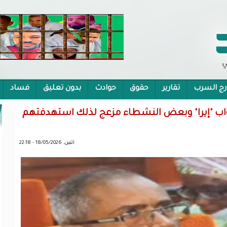
رج السرب
تقارير
حقوق
حوادث
بدون تعليق
فساد
 الشمولية
 نواب "إيرا" وبعض النشطاء مزعج لذلك استهدفتهم
اثنين, 18/05/2026 - 22:18