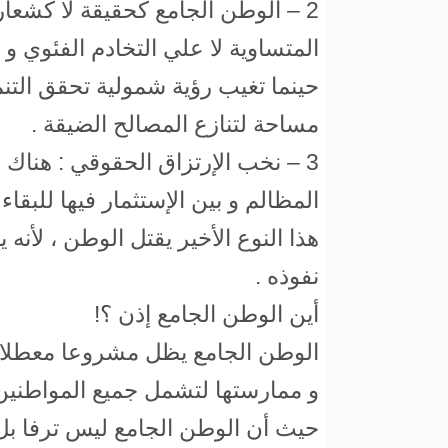
2 – الوطن الجامع كحقيقة لا كشعار 
المتساوية لا علي التخادم الفئوي و 
حينما تغيب رؤية شمولية تحقق التنمي
مساحة لتنازع المصالح الضيقة .
3 – نخب الإرتزاق الحقوقي : هناك 
المظالم و بين الإستثمار فيها للبق
هذا النوع الأخير يقتل الوطن ، لأنه
نفوذه .
أين الوطن الجامع إذن ؟!
الوطن الجامع يظل مشروعا معطلا ط
و ممارستها لتشمل جميع المواطنين
حيث أن الوطن الجامع ليس ترفا بل 