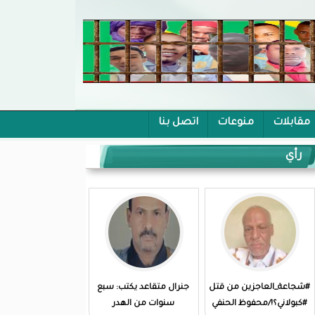
مقابلات
منوعات
اتصل بنا
رأي
#شجاعة_العاجزين من قتل
جنرال متقاعد يكتب: سبع
#كبولاني؟!/محفوظ الحنفي
سنوات من الهدر