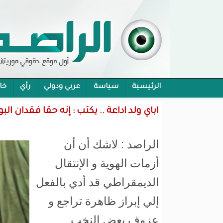
الرئيسية
سياسة
عربي ودولي
رأي
خا
محام:قانون حماية الرموز تفوح منه رائحة الاحكام
اباي ولد اداعة .. يكتب : إنه حقا فقدان الب
الراصد : لاشك أن أن
أزمات الهوية و الإنتقال
الديمقراطي قد أدي بالفعل
إلي إبراز ظاهرة تراجع و
عزوف بعض النخب