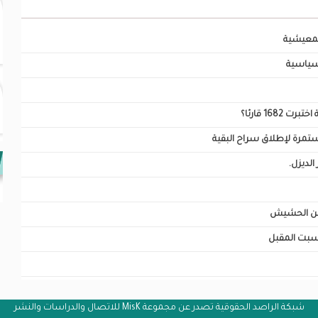
المعيشية
 سياسية
16 قارئا؟
ستمرة لإطلاق سراح البقية
لديزل.
السبت المقبل
شبكة الراصد الحقوقية تصدر عن مجموعة MisK للاتصال والدراسات والنشر