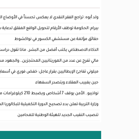
تصفح أيضا...
ولد أبوه: تراجع الفقر النقدي لا يعكس تحسناً في الأوضاع 
بيرام: الحكومة توظف الأرقام لتحويل الواقع المقلق لدعاية
حقائق مؤلمة عن مستشفي الكسور في نواكشوط
الذكاء الاصطناعي يكتب أفضل من البشر.. ماذا تقول دراسة اختبرت 82
مالي تفرج عن عدد من الموريتانيين المحتجزين.. والجهود م
ميلوني تفاجئ الإيطاليين بقرار عاجل: خفض فوري في أسعار ا
حين يغييب العقلاء ويتصدر السفهاء
نواذيبو.. الأمن يوقف 7 أشخاص ويضبط 210 كيلوغرامات من الحشيش
وزارة التربية تعلن بدء تصحيح الدورة التكميلية للبكالوريا 
تنصيب النقيب الجديد للهيئة الوطنية للمحامين