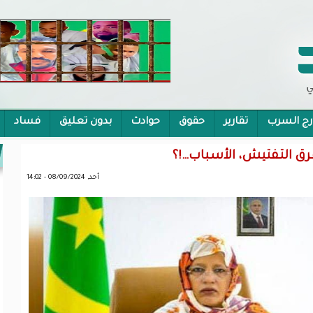
رج السرب
تقارير
حقوق
حوادث
بدون تعليق
فساد
 الشمولية
رق التفتيش، الأسباب…!؟
أحد, 08/09/2024 - 14:02