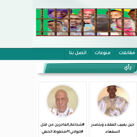
مقابلات
منوعات
اتصل بنا
رأي
حين يغييب العقلاء ويتصدر
#شجاعة_العاجزين من قتل
السفهاء
#كبولاني؟!/محفوظ الحنفي